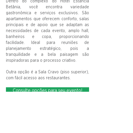
Dentro do complexo do Hotel Estância
Betânia, você encontra variedade
gastronômica e serviços exclusivos. São
apartamentos que oferecem conforto, salas
principais e de apoio que se adaptam as
necessidades de cada evento, amplo hall,
banheiros e copa, proporcionando
facilidade. Ideal para reuniões de
planejamento estratégico, pois a
tranquilidade e a bela paisagem são
inspiradoras para o processo criativo.
Outra opção é a Sala Cravo (piso superior),
com fácil acesso aos restaurantes.
Consulte opções para seu evento!
Sala Cravo
Até 66 pessoas
Dependência interna do Hotel